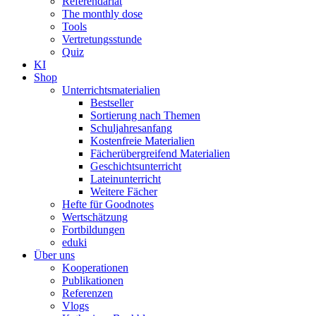
Referendariat
The monthly dose
Tools
Vertretungsstunde
Quiz
KI
Shop
Unterrichtsmaterialien
Bestseller
Sortierung nach Themen
Schuljahresanfang
Kostenfreie Materialien
Fächerübergreifend Materialien
Geschichtsunterricht
Lateinunterricht
Weitere Fächer
Hefte für Goodnotes
Wertschätzung
Fortbildungen
eduki
Über uns
Kooperationen
Publikationen
Referenzen
Vlogs