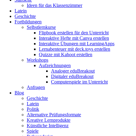
Ideen für das Klassenzimmer
Latein
Geschichte
Fortbildungen
Selbstlernkurse
Flipbook erstellen für den Unterricht
Interaktive Hefte mit Canva erstellen
Interaktive Übungen mit LearningApps
Lernabenteuer mit deck.toys erstellen
Quizze mit Kahoot erstellen
Workshops
Aufzeichnungen
Analoger eduBreakout
Digitaler eduBreakout
Computerspiele im Unterricht
Anfragen
Blog
Geschichte
Latein
Politik
Alternative Prüfungsformate
Kreative Lernprodukte
Künstliche Intelligenz
Spiele