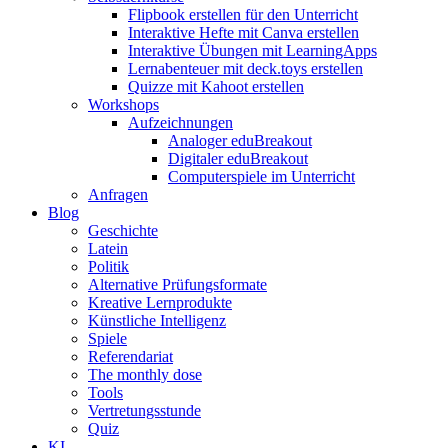
Flipbook erstellen für den Unterricht
Interaktive Hefte mit Canva erstellen
Interaktive Übungen mit LearningApps
Lernabenteuer mit deck.toys erstellen
Quizze mit Kahoot erstellen
Workshops
Aufzeichnungen
Analoger eduBreakout
Digitaler eduBreakout
Computerspiele im Unterricht
Anfragen
Blog
Geschichte
Latein
Politik
Alternative Prüfungsformate
Kreative Lernprodukte
Künstliche Intelligenz
Spiele
Referendariat
The monthly dose
Tools
Vertretungsstunde
Quiz
KI