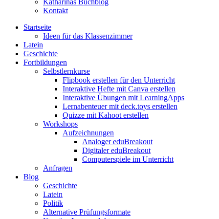
Katharinas Buchblog
Kontakt
Startseite
Ideen für das Klassenzimmer
Latein
Geschichte
Fortbildungen
Selbstlernkurse
Flipbook erstellen für den Unterricht
Interaktive Hefte mit Canva erstellen
Interaktive Übungen mit LearningApps
Lernabenteuer mit deck.toys erstellen
Quizze mit Kahoot erstellen
Workshops
Aufzeichnungen
Analoger eduBreakout
Digitaler eduBreakout
Computerspiele im Unterricht
Anfragen
Blog
Geschichte
Latein
Politik
Alternative Prüfungsformate