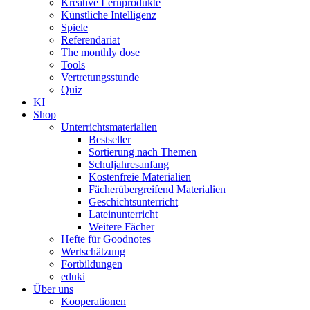
Kreative Lernprodukte
Künstliche Intelligenz
Spiele
Referendariat
The monthly dose
Tools
Vertretungsstunde
Quiz
KI
Shop
Unterrichtsmaterialien
Bestseller
Sortierung nach Themen
Schuljahresanfang
Kostenfreie Materialien
Fächerübergreifend Materialien
Geschichtsunterricht
Lateinunterricht
Weitere Fächer
Hefte für Goodnotes
Wertschätzung
Fortbildungen
eduki
Über uns
Kooperationen