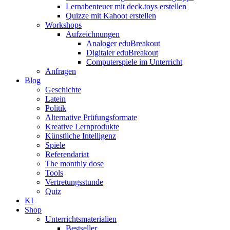
Lernabenteuer mit deck.toys erstellen
Quizze mit Kahoot erstellen
Workshops
Aufzeichnungen
Analoger eduBreakout
Digitaler eduBreakout
Computerspiele im Unterricht
Anfragen
Blog
Geschichte
Latein
Politik
Alternative Prüfungsformate
Kreative Lernprodukte
Künstliche Intelligenz
Spiele
Referendariat
The monthly dose
Tools
Vertretungsstunde
Quiz
KI
Shop
Unterrichtsmaterialien
Bestseller