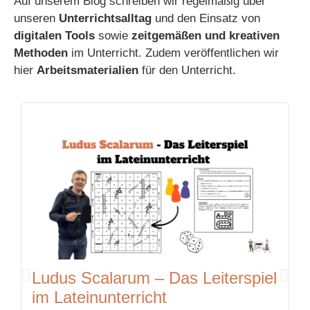
Auf unserem Blog schreiben wir regelmäßig über
unseren
Unterrichtsalltag
und den Einsatz von
digitalen Tools
sowie
zeitgemäßen und kreativen
Methoden
im Unterricht. Zudem veröffentlichen wir
hier
Arbeitsmaterialien
für den Unterricht.
Ludus Scalarum – Das Leiterspiel
K
im Lateinunterricht
K