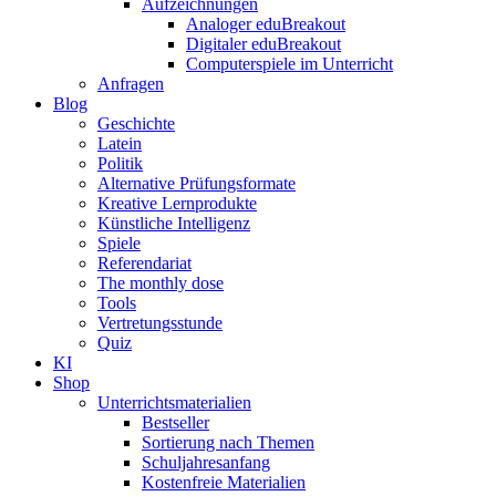
Aufzeichnungen
Analoger eduBreakout
Digitaler eduBreakout
Computerspiele im Unterricht
Anfragen
Blog
Geschichte
Latein
Politik
Alternative Prüfungsformate
Kreative Lernprodukte
Künstliche Intelligenz
Spiele
Referendariat
The monthly dose
Tools
Vertretungsstunde
Quiz
KI
Shop
Unterrichtsmaterialien
Bestseller
Sortierung nach Themen
Schuljahresanfang
Kostenfreie Materialien