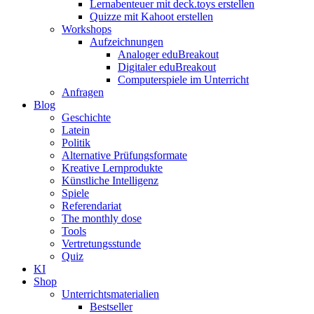
Lernabenteuer mit deck.toys erstellen
Quizze mit Kahoot erstellen
Workshops
Aufzeichnungen
Analoger eduBreakout
Digitaler eduBreakout
Computerspiele im Unterricht
Anfragen
Blog
Geschichte
Latein
Politik
Alternative Prüfungsformate
Kreative Lernprodukte
Künstliche Intelligenz
Spiele
Referendariat
The monthly dose
Tools
Vertretungsstunde
Quiz
KI
Shop
Unterrichtsmaterialien
Bestseller