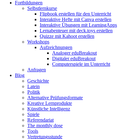
Fortbildungen
Selbstlernkurse
Flipbook erstellen für den Unterricht
Interaktive Hefte mit Canva erstellen
Interaktive Übungen mit LearningApps
Lernabenteuer mit deck.toys erstellen
Quizze mit Kahoot erstellen
Workshops
Aufzeichnungen
Analoger eduBreakout
Digitaler eduBreakout
Computerspiele im Unterricht
Anfragen
Blog
Geschichte
Latein
Politik
Alternative Prüfungsformate
Kreative Lernprodukte
Künstliche Intelligenz
Spiele
Referendariat
The monthly dose
Tools
Vertretungsstunde