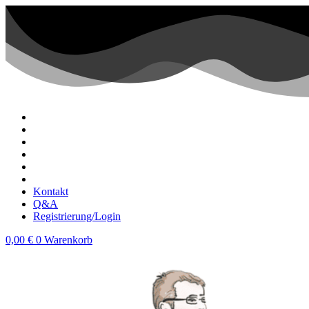
Zum
Inhalt
wechseln
Kontakt
Q&A
Registrierung/Login
0,00
€
0
Warenkorb